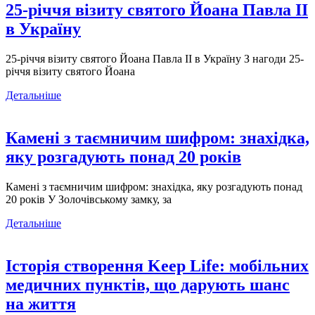
25-річчя візиту святого Йоана Павла ІІ
в Україну
25-річчя візиту святого Йоана Павла ІІ в Україну З нагоди 25-
річчя візиту святого Йоана
Детальніше
Камені з таємничим шифром: знахідка,
яку розгадують понад 20 років
Камені з таємничим шифром: знахідка, яку розгадують понад
20 років У Золочівському замку, за
Детальніше
Історія створення Keep Life: мобільних
медичних пунктів, що дарують шанс
на життя