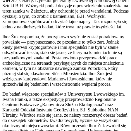
wieczną siekierę. Dyrektor generalny Lwowskiej Narodowej Galerii
Sztuki B.H. Woźnycki podjął decyzję o przewiezieniu znaleziska na
teren zamku w Założczu, aby ochronić je przed wandalami. Podczas
dyskusji o tym, co zrobić z kamieniami, B.H. Woźnycki
zaproponował spróbować odczytać tajne napisy. Tak rozpoczęło się
jedno z najdłuższych badań, które trwa już prawie trzydzieści lat.
Ihor Żuk wspomina, że początkowo szyfr nie został potraktowany
poważnie — przypuszczano, że przesłanie to tylko żart. Jednak
kiedy pierwsi kryptografowie i inni specjaliści nie byli w stanie
odszyfrować tekstu, stało się jasne, że litery na kamieniach nie są
przypadkowymi znakami. Postanowiono przeprowadzić prace
archeologiczne na terenach przylegających do miejsca znalezienia
kamieni, w tym na obszarze dawnego Zamku Potockich, który
później stał się klasztorem Sióstr Miłosierdzia. Ihor Żuk jest
wdzięczny kardynałowi Marianowi Jaworskiemu, który nie
sprzeciwiał się badaniom i wszechstronnie wspierał proces.
Do badań włączono specjalistów z Uniwersytetu Lwowskiego im.
Iwana Franki, a także ekspedycję przeprowadziło Regionalne
Centrum Badawcze „Ratownicza Służba Ekologiczna” oraz
Karpacki Oddział Instytutu Geofizyki im. S.I. Subbotina NAN
Ukrainy. Wkrótce stało się jasne, że należy rozszerzyć obszar badań
do dziesiątek kilometrów kwadratowych, łącznie ze wszystkimi
okolicznymi miejscowościami. Równocześnie Ihor Żuk zwrócił się
do specjalistów z Uniwersytetu Lwowskiego, Uniwersytetu im.