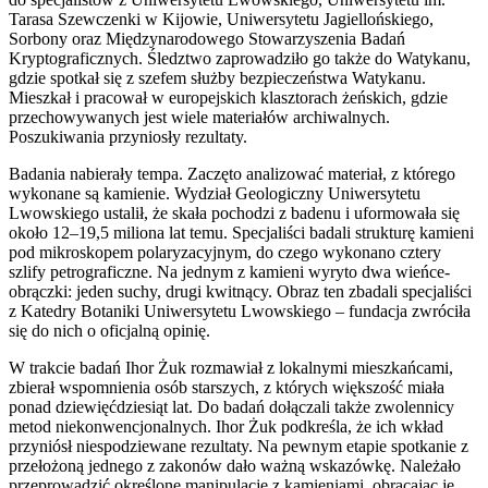
Tarasa Szewczenki w Kijowie, Uniwersytetu Jagiellońskiego,
Sorbony oraz Międzynarodowego Stowarzyszenia Badań
Kryptograficznych. Śledztwo zaprowadziło go także do Watykanu,
gdzie spotkał się z szefem służby bezpieczeństwa Watykanu.
Mieszkał i pracował w europejskich klasztorach żeńskich, gdzie
przechowywanych jest wiele materiałów archiwalnych.
Poszukiwania przyniosły rezultaty.
Badania nabierały tempa. Zaczęto analizować materiał, z którego
wykonane są kamienie. Wydział Geologiczny Uniwersytetu
Lwowskiego ustalił, że skała pochodzi z badenu i uformowała się
około 12–19,5 miliona lat temu. Specjaliści badali strukturę kamieni
pod mikroskopem polaryzacyjnym, do czego wykonano cztery
szlify petrograficzne. Na jednym z kamieni wyryto dwa wieńce-
obrączki: jeden suchy, drugi kwitnący. Obraz ten zbadali specjaliści
z Katedry Botaniki Uniwersytetu Lwowskiego – fundacja zwróciła
się do nich o oficjalną opinię.
W trakcie badań Ihor Żuk rozmawiał z lokalnymi mieszkańcami,
zbierał wspomnienia osób starszych, z których większość miała
ponad dziewięćdziesiąt lat. Do badań dołączali także zwolennicy
metod niekonwencjonalnych. Ihor Żuk podkreśla, że ich wkład
przyniósł niespodziewane rezultaty. Na pewnym etapie spotkanie z
przełożoną jednego z zakonów dało ważną wskazówkę. Należało
przeprowadzić określone manipulacje z kamieniami, obracając je