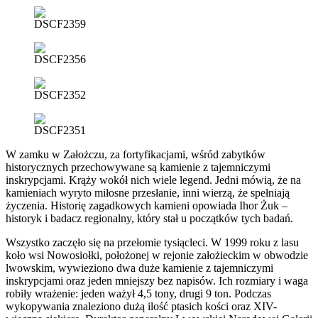
W zamku w Założczu, za fortyfikacjami, wśród zabytków
historycznych przechowywane są kamienie z tajemniczymi
inskrypcjami. Krąży wokół nich wiele legend. Jedni mówią, że na
kamieniach wyryto miłosne przesłanie, inni wierzą, że spełniają
życzenia. Historię zagadkowych kamieni opowiada Ihor Żuk –
historyk i badacz regionalny, który stał u początków tych badań.
Wszystko zaczęło się na przełomie tysiącleci. W 1999 roku z lasu
koło wsi Nowosiołki, położonej w rejonie założieckim w obwodzie
lwowskim, wywieziono dwa duże kamienie z tajemniczymi
inskrypcjami oraz jeden mniejszy bez napisów. Ich rozmiary i waga
robiły wrażenie: jeden ważył 4,5 tony, drugi 9 ton. Podczas
wykopywania znaleziono dużą ilość ptasich kości oraz XIV-