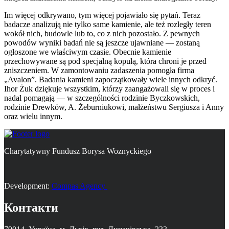
Im więcej odkrywano, tym więcej pojawiało się pytań. Teraz
badacze analizują nie tylko same kamienie, ale też rozległy teren
wokół nich, budowle lub to, co z nich pozostało. Z pewnych
powodów wyniki badań nie są jeszcze ujawniane — zostaną
ogłoszone we właściwym czasie. Obecnie kamienie
przechowywane są pod specjalną kopułą, która chroni je przed
zniszczeniem. W zamontowaniu zadaszenia pomogła firma
„Avalon”. Badania kamieni zapoczątkowały wiele innych odkryć.
Ihor Żuk dziękuje wszystkim, którzy zaangażowali się w proces i
nadal pomagają — w szczególności rodzinie Byczkowskich,
rodzinie Drewków, A. Żeburniukowi, małżeństwu Sergiusza i Anny
oraz wielu innym.
Charytatywny Fundusz Borysa Woznyckiego
Development:
Compas Agency
Контакти