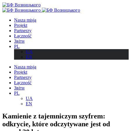
Nasza misja
Projekt
Partnerzy
Łączność
Звіти
PL
UA
EN
Nasza misja
Projekt
Partnerzy
Łączność
Звіти
PL
UA
EN
Kamienie z tajemniczym szyfrem:
odkrycie, które odczytywane jest od