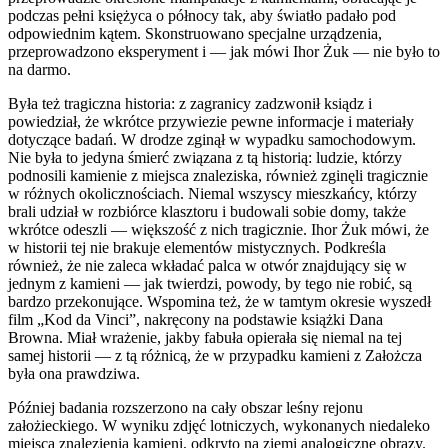
podczas pełni księżyca o północy tak, aby światło padało pod
odpowiednim kątem. Skonstruowano specjalne urządzenia,
przeprowadzono eksperyment i — jak mówi Ihor Żuk — nie było to
na darmo.
Była też tragiczna historia: z zagranicy zadzwonił ksiądz i
powiedział, że wkrótce przywiezie pewne informacje i materiały
dotyczące badań. W drodze zginął w wypadku samochodowym.
Nie była to jedyna śmierć związana z tą historią: ludzie, którzy
podnosili kamienie z miejsca znaleziska, również zginęli tragicznie
w różnych okolicznościach. Niemal wszyscy mieszkańcy, którzy
brali udział w rozbiórce klasztoru i budowali sobie domy, także
wkrótce odeszli — większość z nich tragicznie. Ihor Żuk mówi, że
w historii tej nie brakuje elementów mistycznych. Podkreśla
również, że nie zaleca wkładać palca w otwór znajdujący się w
jednym z kamieni — jak twierdzi, powody, by tego nie robić, są
bardzo przekonujące. Wspomina też, że w tamtym okresie wyszedł
film „Kod da Vinci”, nakręcony na podstawie książki Dana
Browna. Miał wrażenie, jakby fabuła opierała się niemal na tej
samej historii — z tą różnicą, że w przypadku kamieni z Założcza
była ona prawdziwa.
Później badania rozszerzono na cały obszar leśny rejonu
założieckiego. W wyniku zdjęć lotniczych, wykonanych niedaleko
miejsca znalezienia kamieni, odkryto na ziemi analogiczne obrazy.