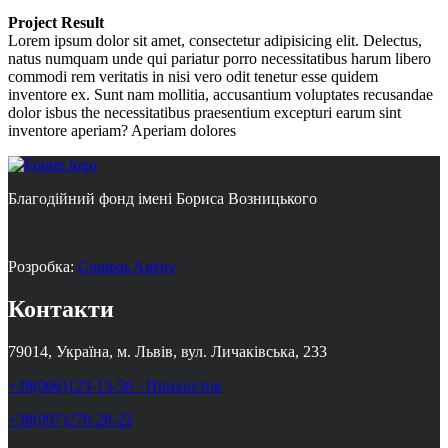
Project Result
Lorem ipsum dolor sit amet, consectetur adipisicing elit. Delectus,
natus numquam unde qui pariatur porro necessitatibus harum libero
commodi rem veritatis in nisi vero odit tenetur esse quidem
inventore ex. Sunt nam mollitia, accusantium voluptates recusandae
dolor isbus the necessitatibus praesentium excepturi earum sint
inventore aperiam? Aperiam dolores
Благодійний фонд імені Бориса Возницького
Розробка:
Compas Ageny
Контакти
79014, Україна, м. Львів, вул. Личаківська, 233
+38(066)123-13-50 - Прихисток
+38(097)270-28-22