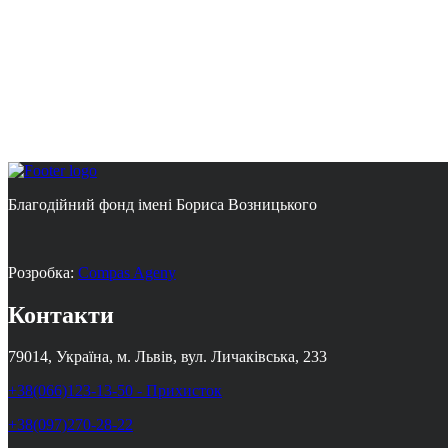
Благодійний фонд імені Бориса Возницького
Розробка:
Compas Ageny
Контакти
79014, Україна, м. Львів, вул. Личаківська, 233
+38(066)123-13-50 - Прихисток
+38(097)270-28-22